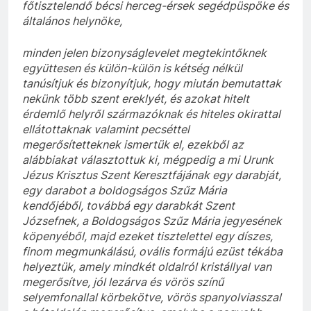
főtisztelendő bécsi herceg-érsek segédpüspöke és
általános helynöke,
minden jelen bizonyságlevelet megtekintőknek
együttesen és külön-külön is kétség nélkül
tanúsítjuk és bizonyítjuk, hogy miután bemutattak
nekünk több szent ereklyét, és azokat hitelt
érdemlő helyről származóknak és hiteles okirattal
ellátottaknak valamint pecséttel
megerősítetteknek ismertük el, ezekből az
alábbiakat választottuk ki, mégpedig a mi Urunk
Jézus Krisztus Szent Keresztfájának egy darabját,
egy darabot a boldogságos Szűz Mária
kendőjéből, továbbá egy darabkát Szent
Józsefnek, a Boldogságos Szűz Mária jegyesének
köpenyéből, majd ezeket tisztelettel egy díszes,
finom megmunkálású, ovális formájú ezüst tékába
helyeztük, amely mindkét oldalról kristállyal van
megerősítve, jól lezárva és vörös színű
selyemfonallal körbekötve, vörös spanyolviasszal