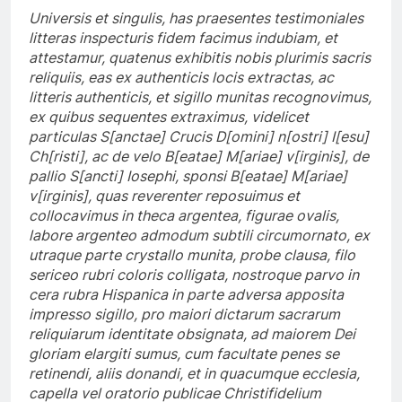
Universis et singulis, has praesentes testimoniales
litteras inspecturis fidem facimus indubiam, et
attestamur, quatenus exhibitis nobis plurimis sacris
reliquiis, eas ex authenticis locis extractas, ac
litteris authenticis, et sigillo munitas recognovimus,
ex quibus sequentes extraximus, videlicet
particulas S[anctae] Crucis D[omini] n[ostri] I[esu]
Ch[risti], ac de velo B[eatae] M[ariae] v[irginis], de
pallio S[ancti] Iosephi, sponsi B[eatae] M[ariae]
v[irginis], quas reverenter reposuimus et
collocavimus in theca argentea, figurae ovalis,
labore argenteo admodum subtili circumornato, ex
utraque parte crystallo munita, probe clausa, filo
sericeo rubri coloris colligata, nostroque parvo in
cera rubra Hispanica in parte adversa apposita
impresso sigillo, pro maiori dictarum sacrarum
reliquiarum identitate obsignata, ad maiorem Dei
gloriam elargiti sumus, cum facultate penes se
retinendi, aliis donandi, et in quacumque ecclesia,
capella vel oratorio publicae Christifidelium