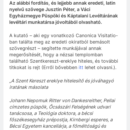
Az alábbi fordítás, és lejjebb annak eredeti, latin
nyelvű szövege Jusztin Péter, a Váci
Egyházmegye Püspöki és Káptalani Levéltárának
levéltári munkatársa jóvoltából olvasható.
A kutató – aki egy vonatkozó Canonica Visitatio-
ban találta meg az eredeti okiratból bemásolt
szövegrészt – segítette munkájával annak
megerősítését, hogy a nézsai templomban
található Szentkereszt-ereklye hiteles, és további
titkokat is rejt (Erről bővebben
itt
lehet olvasni.).
„A Szent Kereszt ereklye hitelesítő és jóváhagyó
iratának másolata
Johann Nepomuk Ritter von Dankesreither, Pellai
címzetes püspök, Őcsászári Felségének udvari
tanácsosa, a Teológia doktora, a bécsi
főszékesegyház prépostja, Kirnbergi esperes, a
Bécsi Egyetem kancellárja, a főméltóságú és