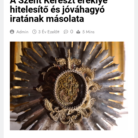
A Szent Kereszt ereklye
hitelesítő és jóváhagyó
iratának másolata
0
Admin
3 Év Ezelőtt
5 Mins