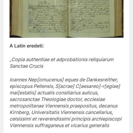
A Latin eredeti:
„Copia authentiae et adprobationis reliquiarum
Sanctae Crucis
Ioannes Nep[omucenus] eques de Dankesreither,
episcopus Pellensis, S[acrae] C[aesareo]-r[egiae]
mai[estatis] actualis consiliarius aulicus,
sacrosanctae Theologiae doctor, ecclesiae
metropolitanae Viennensis praepositus, decanus
Kirnberg, Universitatis Viennensis cancellarius,
celsissimi et reverendissimi principis archiepiscopi
Viennensis suffraganeus et vicarius generalis