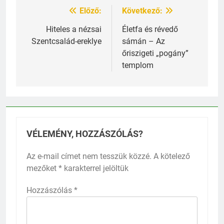
Előző:
Következő:
Bejegyzés
navigáció
Hiteles a nézsai
Életfa és révedő
Szentcsalád-ereklye
sámán – Az
őriszigeti „pogány”
templom
VÉLEMÉNY, HOZZÁSZÓLÁS?
Az e-mail címet nem tesszük közzé.
A kötelező
mezőket
*
karakterrel jelöltük
Hozzászólás
*