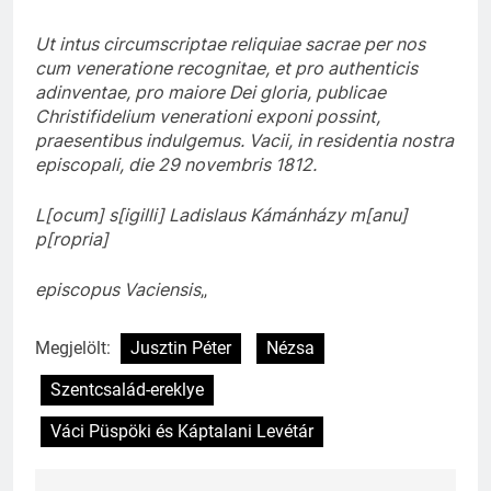
Ut intus circumscriptae reliquiae sacrae per nos
cum veneratione recognitae, et pro authenticis
adinventae, pro maiore Dei gloria, publicae
Christifidelium venerationi exponi possint,
praesentibus indulgemus. Vacii, in residentia nostra
episcopali, die 29 novembris 1812.
L[ocum] s[igilli] Ladislaus Kámánházy m[anu]
p[ropria]
episcopus Vaciensis
„
Megjelölt:
Jusztin Péter
Nézsa
Szentcsalád-ereklye
Váci Püspöki és Káptalani Levétár