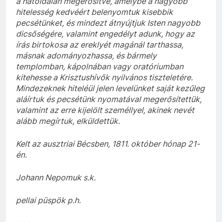
a hátoldalán megerősítve, amelybe a nagyobb
hitelesség kedvéért belenyomtuk kisebbik
pecsétünket, és mindezt átnyújtjuk Isten nagyobb
dicsőségére, valamint engedélyt adunk, hogy az
írás birtokosa az ereklyét magánál tarthassa,
másnak adományozhassa, és bármely
templomban, kápolnában vagy oratóriumban
kitehesse a Krisztushívők nyilvános tiszteletére.
Mindezeknek hiteléül jelen levelünket saját kezűleg
aláírtuk és pecsétünk nyomatával megerősítettük,
valamint az erre kijelölt személlyel, akinek nevét
alább megírtuk, elküldettük.
Kelt az ausztriai Bécsben, 1811. október hónap 21-
én.
Johann Nepomuk s.k.
pellai püspök p.h.