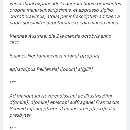
venerationi exponendi. In quorum fidem praesentes
propria manu subscripsimus, et appresso sigillo,
corroboravimus, atque per infrascriptum ad haec a
nobis specialiter deputatum expediri mandavimus.
Viennae Austriae, die 21a mensis octobris anno
1811.
Ioannes Nep[omucenus] m[anu] p[ropria]
ep[isco]pus Pell[ensis] l[ocum] s[igilli]
***
Ad mandatum r[everendissi]mi ac ill[ustrissi]mi
d[omini], d[omini] episcopi suffraganei Franciscus
Schmid m[anu] p[ropria] curiae arciep[isco]palis
presbyter
***