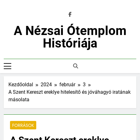
Ugrás
a
tartalomra
A Nézsai Ótemplom
Históriája
Kezdőoldal
2024
február
3
A Szent Kereszt ereklye hitelesítő és jóváhagyó iratának
másolata
FORRÁSOK