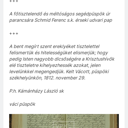
+++
A főtisztelendő és méltóságos segédpüspök úr
parancsára Schmid Ferenc s.k. érseki udvari pap
+++
A bent megírt szent ereklyéket tisztelettel
felismertük és hitelességüket elismerjük; hogy
pedig Isten nagyobb dicsőségére a Krisztushívők
elé tiszteletre kihelyezhessék azokat, jelen
levelünkkel megengedjük. Kelt Vácott, püspöki
székhelyünkön, 1812. november 29.
P.h. Kámánházy László sk
váci püspök