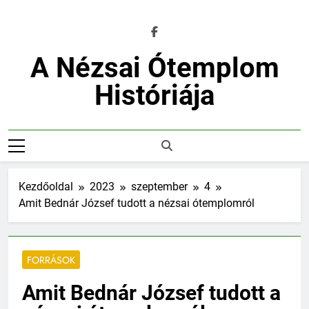
Ugrás
a
tartalomra
A Nézsai Ótemplom
Históriája
Kezdőoldal
2023
szeptember
4
Amit Bednár József tudott a nézsai ótemplomról
FORRÁSOK
Amit Bednár József tudott a