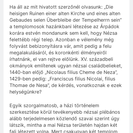
Ha áll az mit hivatott szerzőnél olvasunk: „Die
heisigen Ruinen einer alten Kirche und eines alten
Gebaudes selen Überbleibe der Tempelherrn sein”
a templomosok hazánkbani létezése az Árpádok
korára estvén mondanunk sem kell, hogy Nézsa
felettébb régi telep. Azonban e vélemény még
folyvást bebizonyításra vár, amit pedig a felu
megalakulásáról, és koronkénti élményeiről
írhatnánk, el van rejtve előlünk. XV. századbeli
okmányok említenek ugyan nézsai családbelieket,
1440-ban előjő „Nicolaus filius Cheme de Neza”,
1429-ben pedig: „Franciscus filius Nicolai, filius
Thomae de Nesa”, de kérdés, vonatkoznak e ezek
helységünkre?
Egyik szorgalmatosb, a házi történelem
szerkesztése körül tevékenyebb nézsai plébános
alább terjedelmesen közlendő szavai szerint úgy
látszik, mintha a mai Nézsa területén hajdan két
fali létezett volna. Mert csakugyan két templom