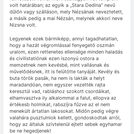
volt határában; az egyik a „Stara Dedina” nevű
dűlőn vagy szálláson, mely Nézsának neveztetett,
a másik pedig a mai Nézsán, melynek akkori neve
Nizsna volt.
Legyenek ezek bármiképp, annyi tagadhatatlan,
hogy a hazát végromlással fenyegető oszmán
uralom, ezen rettenetes ellensége minden haladás
és civilistatiónak ezen iszonyú ostora a
memzetnek nem kevésbé, mint vallásnak és
művelődésnek, itt is felütötte tanyáját. Kevély és
buta török pasák, ha nem is lakták a helyt
maradandóan, nem egyszer vezették rajta
keresztül vad, rabláshoz szokott csordáikat,
elhamvasztva ily alkalommal a falut, ellopva az
értékesb holmikat, rabszíjra fűzve az el nem
menekült ártatlan lakosokat. Midőn pedig végre
valahára pusztulniok kellett, gondoskodtak arról,
hogy az általuk szívtelenül ejtett sebek egyhamar
be ne hegedjenek!