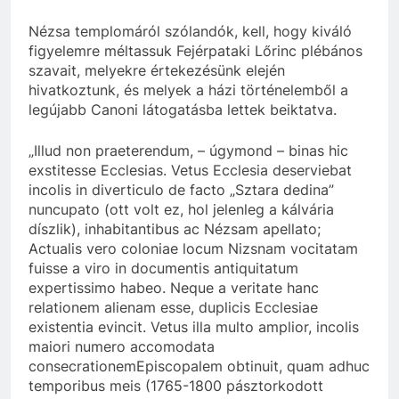
Nézsa templomáról szólandók, kell, hogy kiváló
figyelemre méltassuk Fejérpataki Lőrinc plébános
szavait, melyekre értekezésünk elején
hivatkoztunk, és melyek a házi történelemből a
legújabb Canoni látogatásba lettek beiktatva.
„Illud non praeterendum, – úgymond – binas hic
exstitesse Ecclesias. Vetus Ecclesia deserviebat
incolis in diverticulo de facto „Sztara dedina”
nuncupato (ott volt ez, hol jelenleg a kálvária
díszlik), inhabitantibus ac Nézsam apellato;
Actualis vero coloniae locum Nizsnam vocitatam
fuisse a viro in documentis antiquitatum
expertissimo habeo. Neque a veritate hanc
relationem alienam esse, duplicis Ecclesiae
existentia evincit. Vetus illa multo amplior, incolis
maiori numero accomodata
consecrationemEpiscopalem obtinuit, quam adhuc
temporibus meis (1765-1800 pásztorkodott