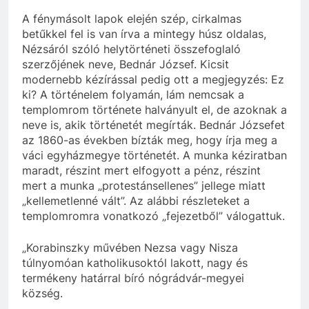
A fénymásolt lapok elején szép, cirkalmas
betűkkel fel is van írva a mintegy húsz oldalas,
Nézsáról szóló helytörténeti összefoglaló
szerzőjének neve, Bednár József. Kicsit
modernebb kézírással pedig ott a megjegyzés: Ez
ki? A történelem folyamán, lám nemcsak a
templomrom története halványult el, de azoknak a
neve is, akik történetét megírták. Bednár Józsefet
az 1860-as években bízták meg, hogy írja meg a
váci egyházmegye történetét. A munka kéziratban
maradt, részint mert elfogyott a pénz, részint
mert a munka „protestánsellenes” jellege miatt
„kellemetlenné vált”. Az alábbi részleteket a
templomromra vonatkozó „fejezetből” válogattuk.
„Korabinszky művében Nezsa vagy Nisza
túlnyomóan katholikusoktól lakott, nagy és
termékeny határral bíró nógrádvár-megyei
község.