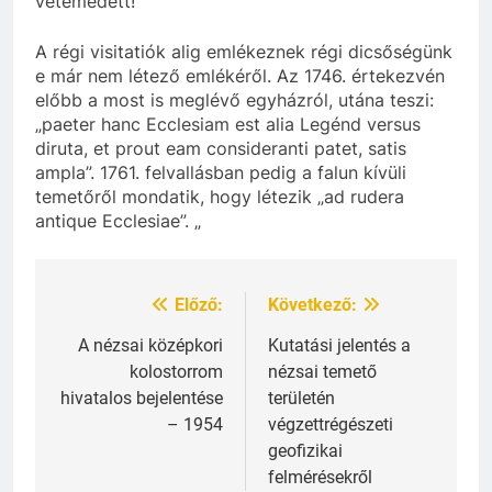
vetemedett!
A régi visitatiók alig emlékeznek régi dicsőségünk
e már nem létező emlékéről. Az 1746. értekezvén
előbb a most is meglévő egyházról, utána teszi:
„paeter hanc Ecclesiam est alia Legénd versus
diruta, et prout eam consideranti patet, satis
ampla”. 1761. felvallásban pedig a falun kívüli
temetőről mondatik, hogy létezik „ad rudera
antique Ecclesiae”. „
Előző:
Következő:
Bejegyzés
navigáció
A nézsai középkori
Kutatási jelentés a
kolostorrom
nézsai temető
hivatalos bejelentése
területén
– 1954
végzettrégészeti
geofizikai
felmérésekről