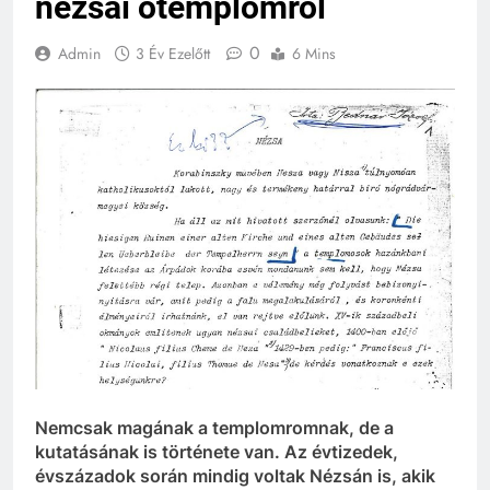
nézsai ótemplomról
0
Admin
3 Év Ezelőtt
6 Mins
Nemcsak magának a templomromnak, de a
kutatásának is története van. Az évtizedek,
évszázadok során mindig voltak Nézsán is, akik