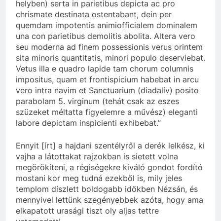
helyben) serta in parietibus depicta ac pro
chrismate destinata ostentabant, dein per
quemdam impotentis animiofficialem dominalem
una con parietibus demolitis abolita. Altera vero
seu moderna ad finem possessionis verus orintem
sita minoris quantitatis, minori populo deserviebat.
Vetus illa e quadro lapide tam chorum columnis
impositus, quam et frontispicium habebat in arcu
vero intra navim et Sanctuarium (diadalív) posito
parabolam 5. virginum (tehát csak az eszes
szüzeket méltatta figyelemre a művész) eleganti
labore depictam inspicienti exhibebat.”
Ennyit [írt] a hajdani szentélyről a derék lelkész, ki
vajha a látottakat rajzokban is sietett volna
megörökíteni, a régiségekre kiváló gondot fordító
mostani kor meg tudná ezekből is, mily jeles
templom díszlett boldogabb időkben Nézsán, és
mennyivel lettünk szegényebbek azóta, hogy ama
elkapatott urasági tiszt oly aljas tettre