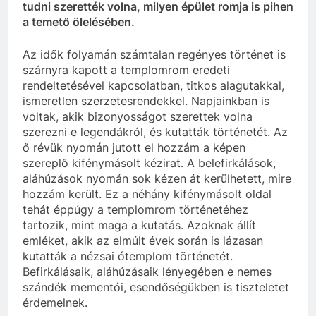
tudni szerették volna, milyen épület romja is pihen
a temető ölelésében.
Az idők folyamán számtalan regényes történet is
szárnyra kapott a templomrom eredeti
rendeltetésével kapcsolatban, titkos alagutakkal,
ismeretlen szerzetesrendekkel. Napjainkban is
voltak, akik bizonyosságot szerettek volna
szerezni e legendákról, és kutatták történetét. Az
ő révük nyomán jutott el hozzám a képen
szereplő kifénymásolt kézirat. A belefirkálások,
aláhúzások nyomán sok kézen át kerülhetett, mire
hozzám került. Ez a néhány kifénymásolt oldal
tehát éppúgy a templomrom történetéhez
tartozik, mint maga a kutatás. Azoknak állít
emléket, akik az elmúlt évek során is lázasan
kutatták a nézsai ótemplom történetét.
Befirkálásaik, aláhúzásaik lényegében e nemes
szándék mementói, esendőségükben is tiszteletet
érdemelnek.